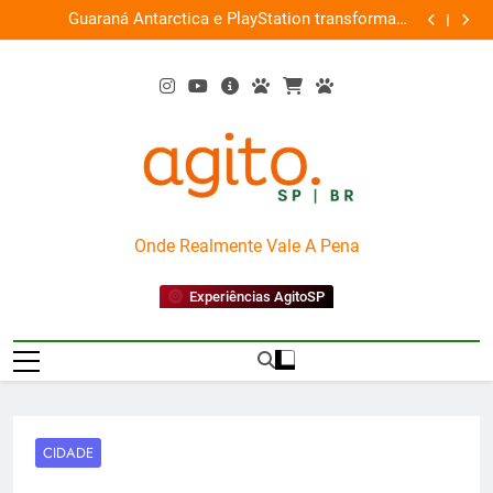
Skip
ce
Guaraná Antarctica e PlayStation transformam
Busch Gard
0%
to
shopping em arena gamer gratuita
content
AgitoSP
Onde Realmente Vale A Pena
Experiências AgitoSP
CIDADE