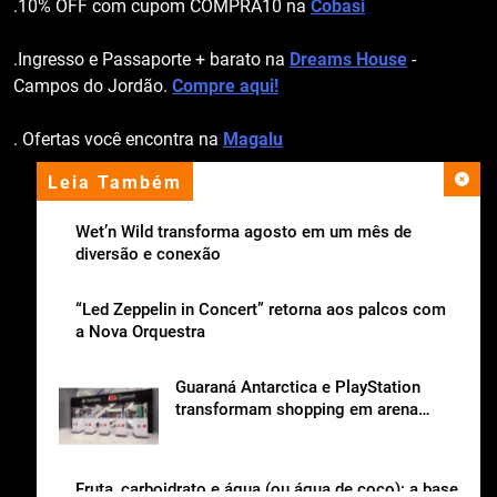
.10% OFF com cupom COMPRA10 na
Cobasi
.Ingresso e Passaporte + barato na
Dreams House
-
Campos do Jordão.
Compre aqui!
. Ofertas você encontra na
Magalu
Leia Também
apoio institucional
Wet’n Wild transforma agosto em um mês de
diversão e conexão
“Led Zeppelin in Concert” retorna aos palcos com
a Nova Orquestra
Guaraná Antarctica e PlayStation
transformam shopping em arena
gamer gratuita
Fruta, carboidrato e água (ou água de coco): a base