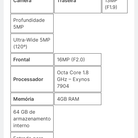
Câmera
Traseira
13MP
(F1.9)
Profundidade
5MP
Ultra-Wide 5MP
(120º)
Frontal
16MP (F2.0)
Octa Core 1.8
Processador
GHz – Exynos
7904
Memória
4GB RAM
64 GB de
armazenamento
interno