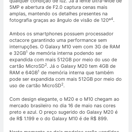
qualquer condição de luz. Já a lente ultra-wide de
5MP e abertura de F2.0 captura cenas mais
amplas, mantendo os detalhes presentes na
4
fotografia graças ao ângulo de visão de 120º
.
Ambos os smartphones possuem processador
octacore garantindo uma performance sem
interrupções. O Galaxy M10 vem com 3G de RAM
1
e 32GB
de memória interna podendo ser
expandida com mais 512GB por meio do uso de
2
cartão MicroSD
. Já o Galaxy M20 tem 4GB de
1
RAM e 64GB
de memória interna que também
pode ser expandida com mais 512GB por meio do
2
uso de cartão MicroSD
.
Com design elegante, o M20 e o M10 chegam ao
mercado brasileiro no dia 16 de maio nas cores
preto e azul. O preço sugerido do Galaxy M20 é
de R$ 1.199 e o do Galaxy M10 é de R$ 899.