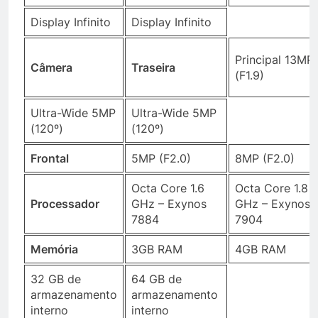
Display Infinito
Display Infinito
Principal 13MP
Câmera
Traseira
(F1.9)
Ultra-Wide 5MP
Ultra-Wide 5MP
(120º)
(120º)
Frontal
5MP (F2.0)
8MP (F2.0)
Octa Core 1.6
Octa Core 1.8
Processador
GHz – Exynos
GHz – Exynos
7884
7904
Memória
3GB RAM
4GB RAM
32 GB de
64 GB de
armazenamento
armazenamento
interno
interno