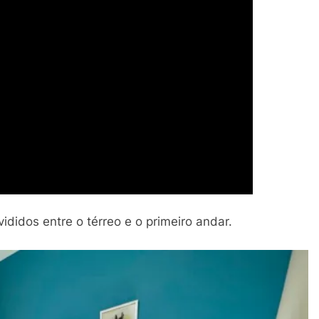
ididos entre o térreo e o primeiro andar.