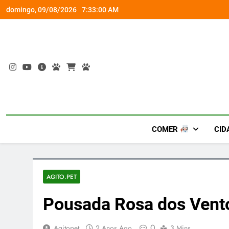
Skip
socorro ao diabetes
Wet’n Wild transforma agost
domingo, 09/08/2026
7:33:02 AM
to
content
COMER
CID
AGITO.PET
Pousada Rosa dos Vent
0
Agitopet
2 Anos Ago
3 Mins