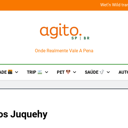
o em um mês de diversão e conexão
“Led Zeppelin in
AgitoSP
Onde Realmente Vale A Pena
ADE
TRIP
PET
SAÚDE
AUT
os Juquehy