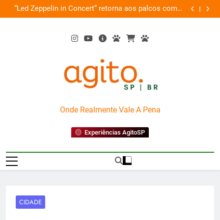
Skip
de
“Led Zeppelin in Concert” retorna aos palcos com a
Cobasi pa
ão
to
Nova Orquestra
content
AgitoSP
Onde Realmente Vale A Pena
Experiências AgitoSP
CIDADE