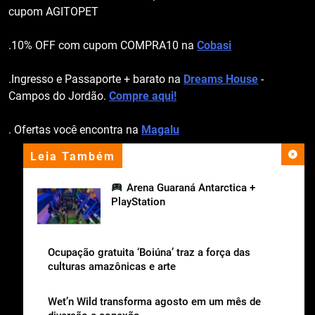
cupom AGITOPET
.10% OFF com cupom COMPRA10 na
Cobasi
.Ingresso e Passaporte + barato na
Dreams House
-
Campos do Jordão.
Compre aqui!
. Ofertas você encontra na
Magalu
Leia Também
apoio institucional
Arena Guaraná Antarctica +
PlayStation
Ocupação gratuita ‘Boiúna’ traz a força das
culturas amazônicas e arte
Wet’n Wild transforma agosto em um mês de