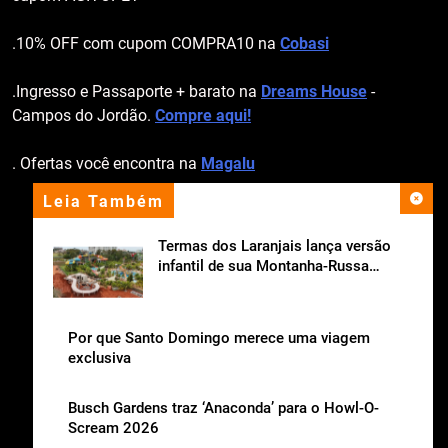
.10% OFF com cupom COMPRA10 na
Cobasi
.Ingresso e Passaporte + barato na
Dreams House
-
Campos do Jordão.
Compre aqui!
. Ofertas você encontra na
Magalu
Leia Também
apoio institucional
Termas dos Laranjais lança versão
infantil de sua Montanha-Russa
Aquática
Por que Santo Domingo merece uma viagem
exclusiva
Busch Gardens traz ‘Anaconda’ para o Howl-O-
Scream 2026