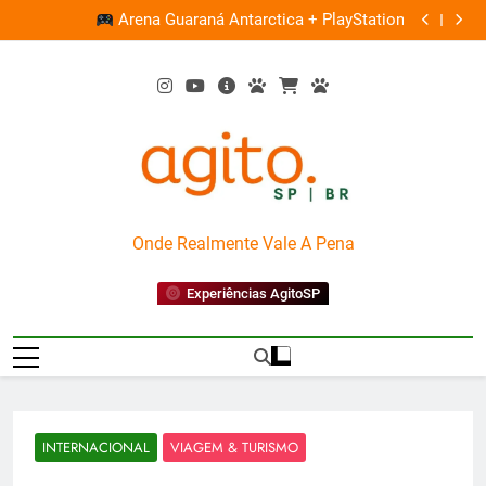
Skip
Ocupação gratuita ‘Boiúna’ traz a força das culturas
PlayStation
to
amazônicas e arte
content
AgitoSP
Onde Realmente Vale A Pena
Experiências AgitoSP
INTERNACIONAL
VIAGEM & TURISMO