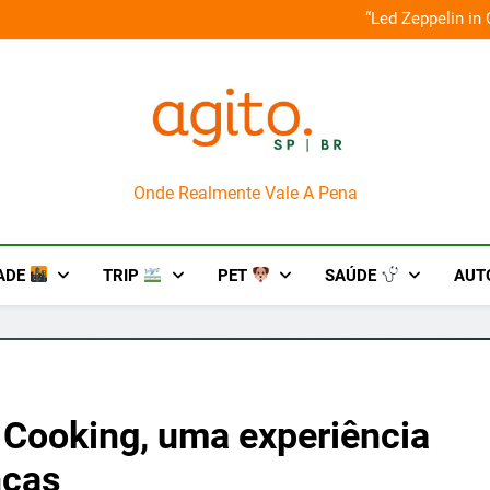
o em um mês de diversão e conexão
“Led Zeppelin in
AgitoSP
Onde Realmente Vale A Pena
ADE
TRIP
PET
SAÚDE
AUT
 Cooking, uma experiência
nças