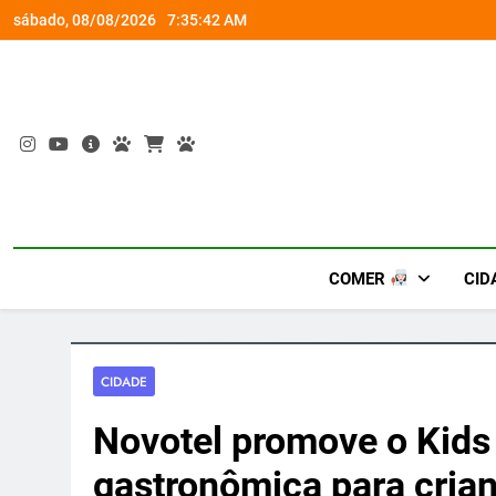
Skip
socorro ao diabetes
Wet’n Wild transforma agost
sábado, 08/08/2026
7:35:42 AM
to
content
COMER
CID
CIDADE
Novotel promove o Kids
gastronômica para cria