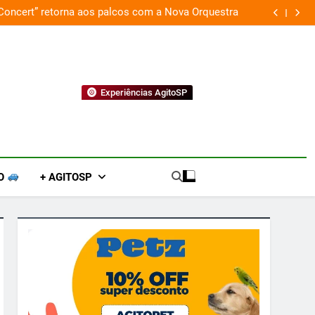
 Concert” retorna aos palcos com a Nova Orquestra
Cobasi p
Experiências AgitoSP
O
+ AGITOSP