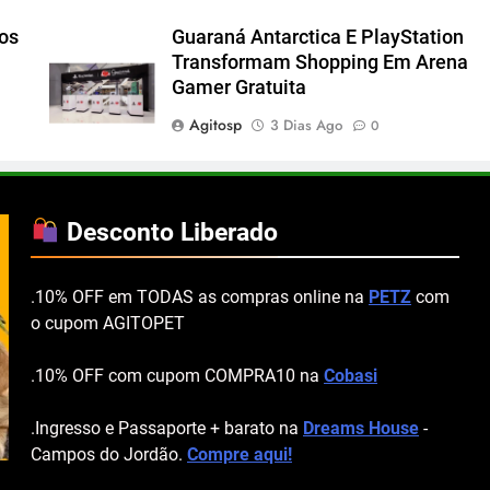
cos
Guaraná Antarctica E PlayStation
Transformam Shopping Em Arena
Gamer Gratuita
Agitosp
3 Dias Ago
0
Desconto Liberado
.10% OFF em TODAS as compras online na
PETZ
com
o cupom AGITOPET
.10% OFF com cupom COMPRA10 na
Cobasi
.Ingresso e Passaporte + barato na
Dreams House
-
Campos do Jordão.
Compre aqui!