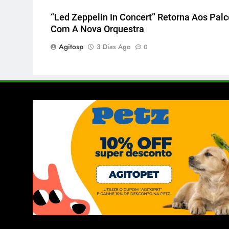
“Led Zeppelin In Concert” Retorna Aos Pal
Com A Nova Orquestra
Agitosp
3 Dias Ago
0