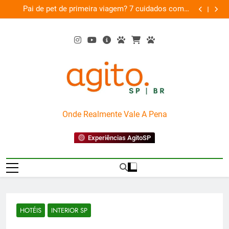
Skip
am
Pai de pet de primeira viagem? 7 cuidados com o
Musica
26
to
novo membro da família
content
AgitoSP
Onde Realmente Vale A Pena
Experiências AgitoSP
HOTÉIS
INTERIOR SP