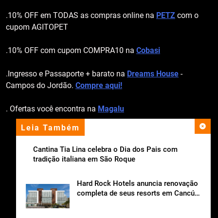
.10% OFF em TODAS as compras online na
PETZ
com o
cupom AGITOPET
.10% OFF com cupom COMPRA10 na
Cobasi
.Ingresso e Passaporte + barato na
Dreams House
-
Campos do Jordão.
Compre aqui!
. Ofertas você encontra na
Magalu
Leia Também
apoio institucional
Cantina Tia Lina celebra o Dia dos Pais com
tradição italiana em São Roque
Hard Rock Hotels anuncia renovação
completa de seus resorts em Cancún
e Vallarta