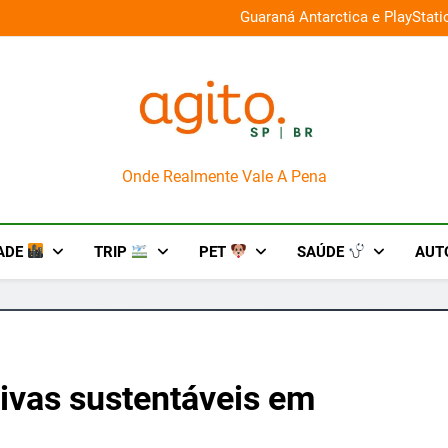
026 e oferece descontos de até 50%
Guaraná Antarctica e PlayStat
AgitoSP
Onde Realmente Vale A Pena
ADE
TRIP
PET
SAÚDE
AUT
ivas sustentáveis em