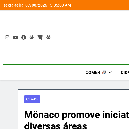
Skip
om a Nova Orquestra
Cobasi participa do GoldeN GatoFest 2
sexta-feira, 07/08/2026
3:35:04 AM
to
content
COMER
CID
CIDADE
Mônaco promove iniciat
diversas áreas