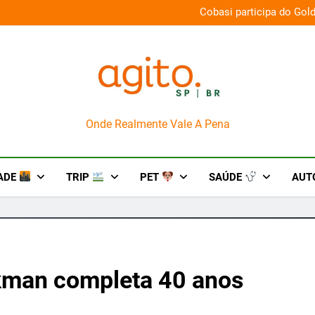
na aos palcos com a Nova Orquestra
Cobasi participa do Gol
AgitoSP
Onde Realmente Vale A Pena
ADE
TRIP
PET
SAÚDE
AUT
kman completa 40 anos