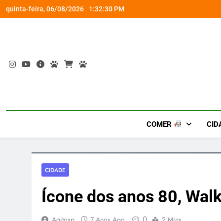
Skip
om nova versão Pro
“Led Zeppelin in Concert” retor
quinta-feira, 06/08/2026
1:32:31 PM
to
content
COMER
CID
CIDADE
Ícone dos anos 80, Wal
0
Agitosp
7 Anos Ago
2 Mins