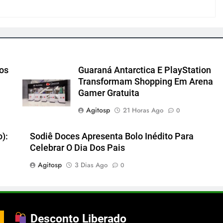
cos
Guaraná Antarctica E PlayStation
Transformam Shopping Em Arena
Gamer Gratuita
Agitosp
21 Horas Ago
0
):
Sodiê Doces Apresenta Bolo Inédito Para
Celebrar O Dia Dos Pais
Agitosp
3 Dias Ago
0
Desconto Liberado