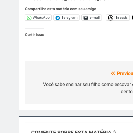
Compartilhe esta matéria com seu amigo
WhatsApp
Telegram
E-mail
Threads
Curtir isso:
Previou
Navegação
de
Você sabe ensinar seu filho como escovar 
dente
Post
COMENTE SOBRE ESTA MATÉRIA ;)