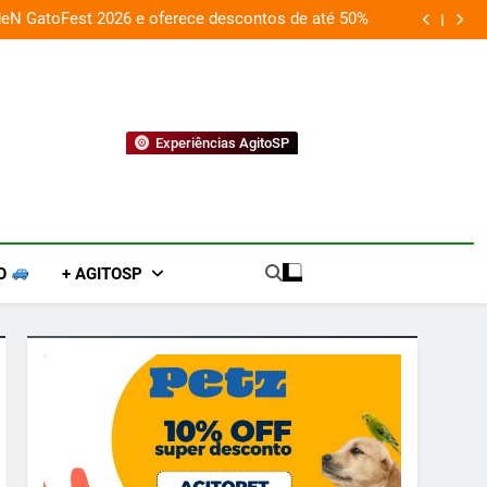
deN GatoFest 2026 e oferece descontos de até 50%
Guaraná Antarc
Experiências AgitoSP
O
+ AGITOSP