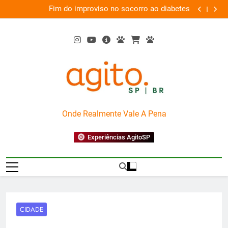
Skip
 o
Fim do improviso no socorro ao diabetes
We
ia
to
content
AgitoSP
Onde Realmente Vale A Pena
Experiências AgitoSP
CIDADE