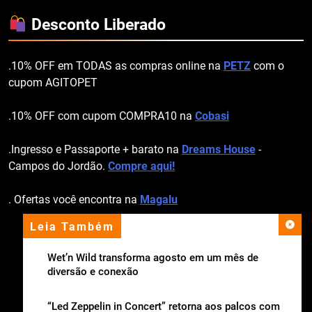
Desconto Liberado
.10% OFF em TODAS as compras online na
PETZ
com o
cupom AGITOPET
.10% OFF com cupom COMPRA10 na
Cobasi
.Ingresso e Passaporte + barato na
Dreams House
-
Campos do Jordão.
Compre aqui!
. Ofertas você encontra na
Magalu
Leia Também
apoio institucional
Wet’n Wild transforma agosto em um mês de
diversão e conexão
“Led Zeppelin in Concert” retorna aos palcos com