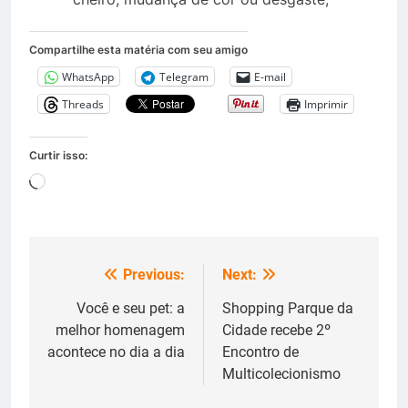
Compartilhe esta matéria com seu amigo
WhatsApp
Telegram
E-mail
Threads
Imprimir
Curtir isso:
Carregando...
Previous:
Next:
Navegação
de
Você e seu pet: a
Shopping Parque da
melhor homenagem
Cidade recebe 2º
Post
acontece no dia a dia
Encontro de
Multicolecionismo