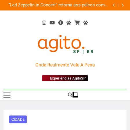
Skip
ro
“Led Zeppelin in Concert” retorna aos palcos com a
Cobasi pa
to
Nova Orquestra
content
AgitoSP
Onde Realmente Vale A Pena
Experiências AgitoSP
CIDADE