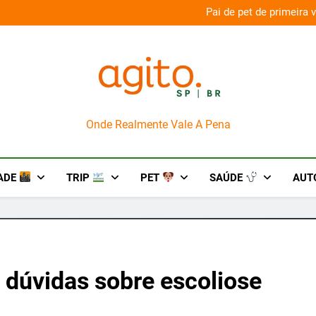
aconda’ para o Howl-O-Scream 2026
Pai de pet de primeira
AgitoSP
Onde Realmente Vale A Pena
ADE
TRIP
PET
SAÚDE
AUT
5 dúvidas sobre escoliose