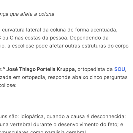
nça que afeta a coluna
 curvatura lateral da coluna de forma acentuada,
S ou C nas costas da pessoa. Dependendo da
o, a escoliose pode afetar outras estruturas do corpo
r.º José Thiago
Portella Kruppa
,
ortopedista da
SOU
,
lizada em ortopedia, responde abaixo cinco perguntas
oliose:
uns são: idiopática, quando a causa é desconhecida;
una vertebral durante o desenvolvimento do feto; e
musculares como paralisia cerebral,