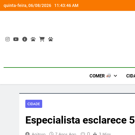
Skip
rena gamer gratuita
Busch Gardens traz ‘An
quinta-feira, 06/08/2026
11:43:47 AM
to
content
COMER
CID
CIDADE
Especialista esclarece 
0
Agitosp
7 Anos Ago
3 Mins