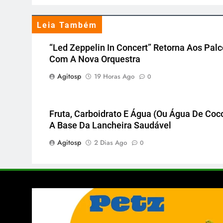
Leia Também
“Led Zeppelin In Concert” Retorna Aos Pal
Com A Nova Orquestra
Agitosp
19 Horas Ago
0
Fruta, Carboidrato E Água (ou Água De Coco
A Base Da Lancheira Saudável
Agitosp
2 Dias Ago
0