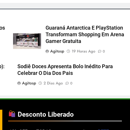
cos
Guaraná Antarctica E PlayStation
Transformam Shopping Em Arena
Gamer Gratuita
Agitosp
19 Horas Ago
0
):
Sodiê Doces Apresenta Bolo Inédito Para
Celebrar O Dia Dos Pais
Agitosp
2 Dias Ago
0
Desconto Liberado