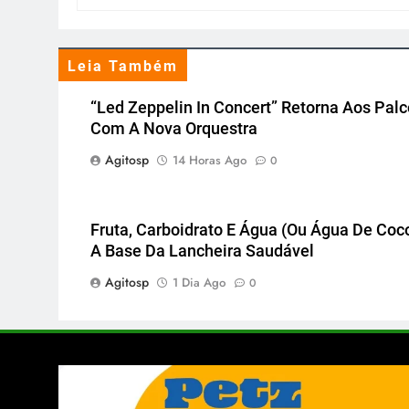
Leia Também
“Led Zeppelin In Concert” Retorna Aos Pal
Com A Nova Orquestra
Agitosp
14 Horas Ago
0
Fruta, Carboidrato E Água (ou Água De Coco
A Base Da Lancheira Saudável
Agitosp
1 Dia Ago
0