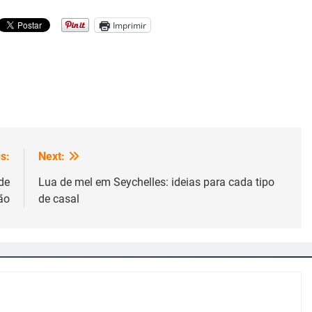
Imprimir
s:
Next:
de
Lua de mel em Seychelles: ideias para cada tipo
ão
de casal