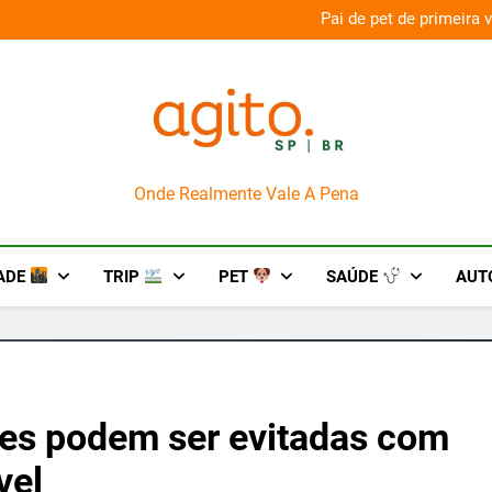
aconda’ para o Howl-O-Scream 2026
Pai de pet de primeira
AgitoSP
Onde Realmente Vale A Pena
ADE
TRIP
PET
SAÚDE
AUT
es podem ser evitadas com
vel