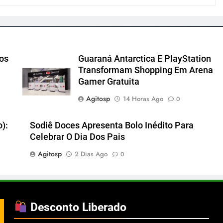
cos
Guaraná Antarctica E PlayStation
Transformam Shopping Em Arena
Gamer Gratuita
Agitosp
14 Horas Ago
0
):
Sodiê Doces Apresenta Bolo Inédito Para
Celebrar O Dia Dos Pais
Agitosp
2 Dias Ago
0
Desconto Liberado