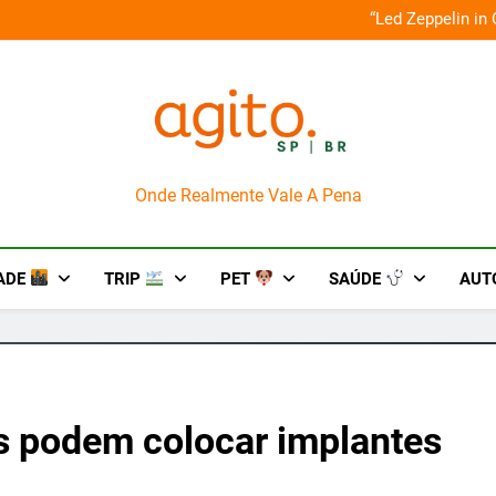
orna aos palcos com a Nova Orquestra
Cobasi participa do G
AgitoSP
Onde Realmente Vale A Pena
ADE
TRIP
PET
SAÚDE
AUT
os podem colocar implantes