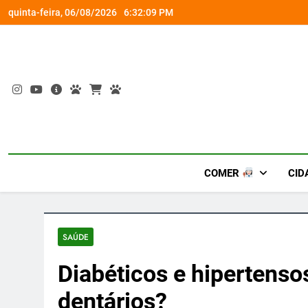
Skip
e diversão e conexão
“Led Zeppelin in Concert” ret
quinta-feira, 06/08/2026
6:32:10 PM
to
content
COMER
CID
SAÚDE
Diabéticos e hipertens
dentários?