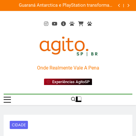
Skip
ce
Guaraná Antarctica e PlayStation transformam
Busch Gard
0%
to
shopping em arena gamer gratuita
content
AgitoSP
Onde Realmente Vale A Pena
Experiências AgitoSP
CIDADE