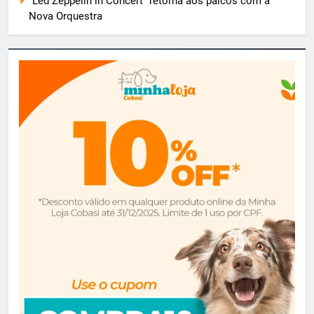
“Led Zeppelin in Concert” retorna aos palcos com a
Nova Orquestra