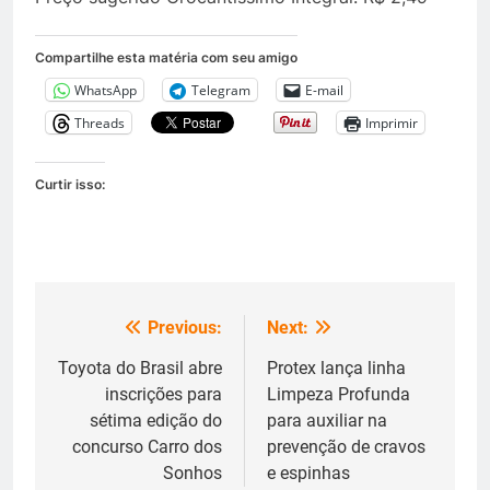
Compartilhe esta matéria com seu amigo
WhatsApp
Telegram
E-mail
Threads
Imprimir
Curtir isso:
Previous:
Next:
Navegação
de
Toyota do Brasil abre
Protex lança linha
inscrições para
Limpeza Profunda
Post
sétima edição do
para auxiliar na
concurso Carro dos
prevenção de cravos
Sonhos
e espinhas