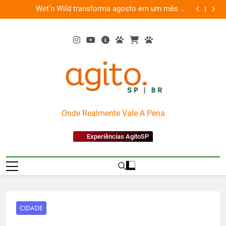
Skip
es
Wet’n Wild transforma agosto em um mês de
“Led Zep
to
diversão e conexão
content
AgitoSP
Onde Realmente Vale A Pena
Experiências AgitoSP
CIDADE