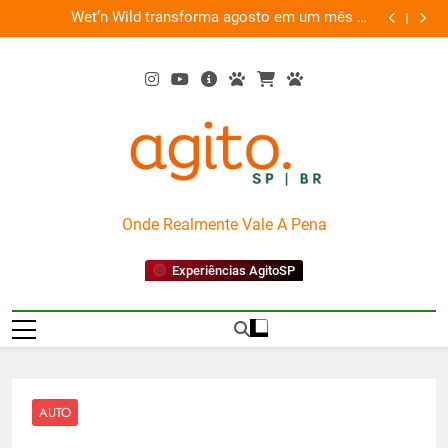
Skip
es
Wet’n Wild transforma agosto em um mês de
“Led Zep
to
diversão e conexão
content
AgitoSP
Onde Realmente Vale A Pena
Experiências AgitoSP
AUTO