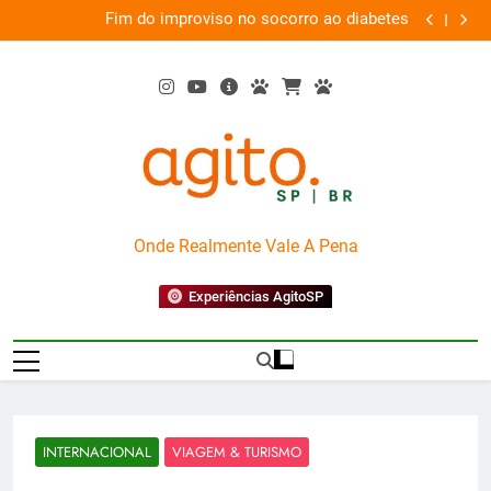
Skip
em
Fim do improviso no socorro ao diabetes
We
va
to
content
AgitoSP
Onde Realmente Vale A Pena
Experiências AgitoSP
INTERNACIONAL
VIAGEM & TURISMO