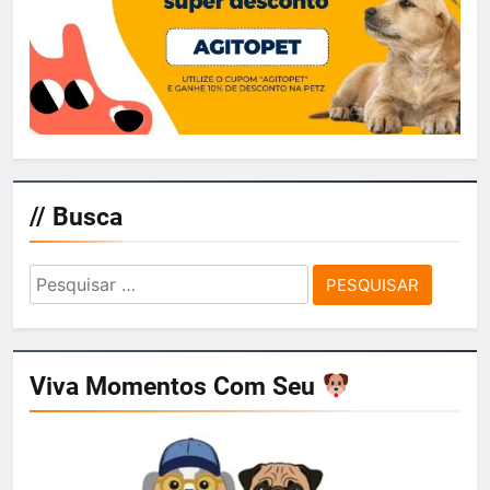
agitosp
5 dias ago
0
// Busca
Pesquisar
por:
Viva Momentos Com Seu