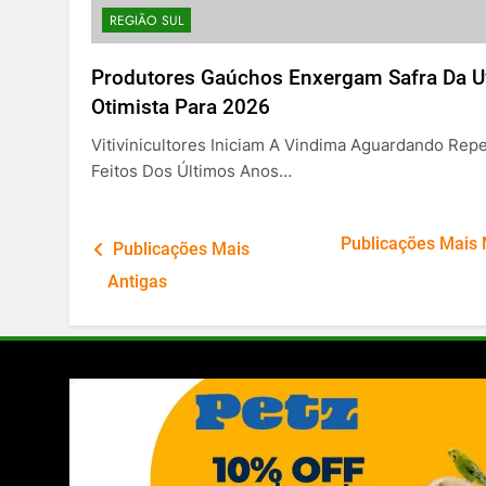
REGIÃO SUL
Produtores Gaúchos Enxergam Safra Da U
Otimista Para 2026
Vitivinicultores Iniciam A Vindima Aguardando Repe
Feitos Dos Últimos Anos…
Navegação
Publicações Mais
Publicações Mais
por
Antigas
posts