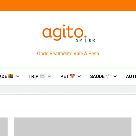
ingo merece uma viagem exclusiva
AgitoSP
Onde Realmente Vale A Pena
ADE
TRIP
PET
SAÚDE
AUT