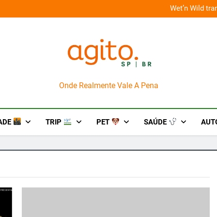
 improviso no socorro ao diabetes
Wet’n Wild tr
AgitoSP
Onde Realmente Vale A Pena
ADE
TRIP
PET
SAÚDE
AUT