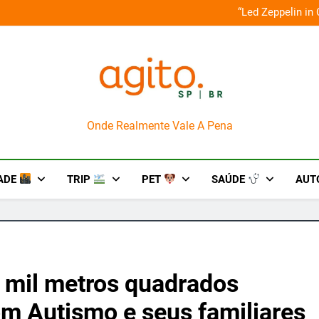
o em um mês de diversão e conexão
“Led Zeppelin in
AgitoSP
Onde Realmente Vale A Pena
ADE
TRIP
PET
SAÚDE
AUT
5 mil metros quadrados
om Autismo e seus familiares