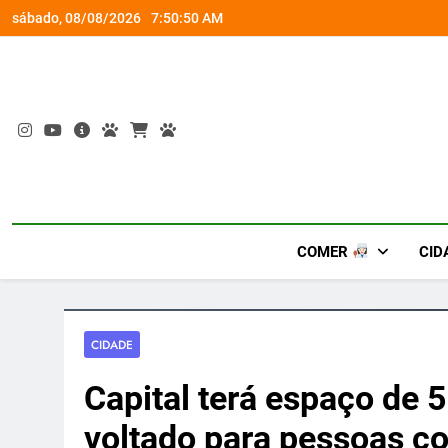
Skip
socorro ao diabetes
Wet’n Wild transforma agost
sábado, 08/08/2026
7:50:50 AM
to
content
COMER
CID
CIDADE
Capital terá espaço de 
voltado para pessoas c