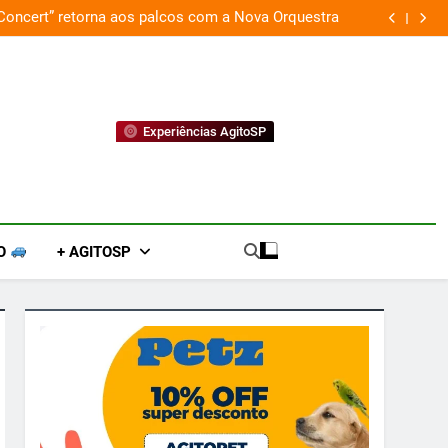
 Concert” retorna aos palcos com a Nova Orquestra
Cobasi p
Experiências AgitoSP
O
+ AGITOSP