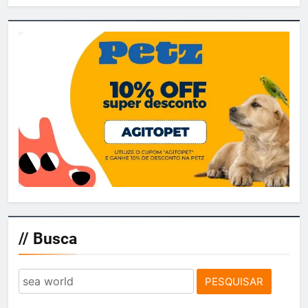
por
posts
// Busca
Pesquisar
por: