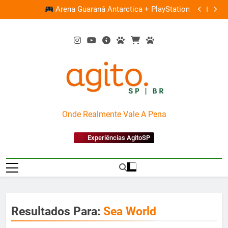
Skip
Ocupação gratuita ‘Boiúna’ traz a força das culturas
P
on
to
amazônicas e arte
content
AgitoSP
Onde Realmente Vale A Pena
Experiências AgitoSP
Resultados Para:
Sea World