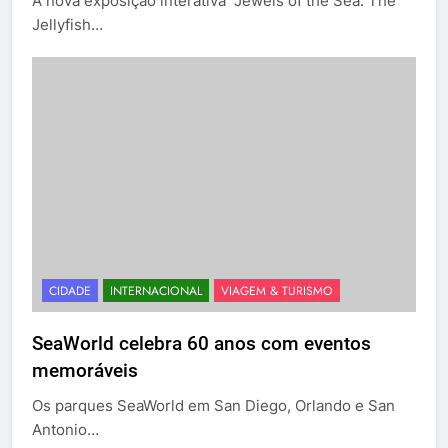
A nova exposição interativa “Jewels of the Sea: The
Jellyfish…
CIDADE
INTERNACIONAL
VIAGEM & TURISMO
SeaWorld celebra 60 anos com eventos
memoráveis
Os parques SeaWorld em San Diego, Orlando e San
Antonio…