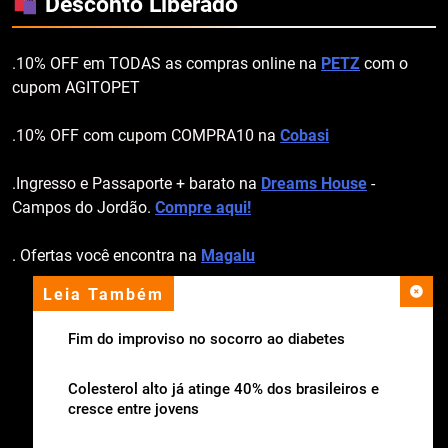
Desconto Liberado
.10% OFF em TODAS as compras online na
PETZ
com o
cupom AGITOPET
.10% OFF com cupom COMPRA10 na
Cobasi
.Ingresso e Passaporte + barato na
Dreams House
-
Campos do Jordão.
Compre aqui!
. Ofertas você encontra na
Magalu
Leia Também
apoio institucional
Fim do improviso no socorro ao diabetes
Colesterol alto já atinge 40% dos brasileiros e
cresce entre jovens