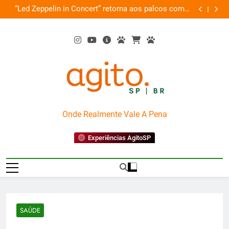
Skip
de
“Led Zeppelin in Concert” retorna aos palcos com a
Cobasi pa
ão
to
Nova Orquestra
content
AgitoSP
Onde Realmente Vale A Pena
Experiências AgitoSP
SAÚDE