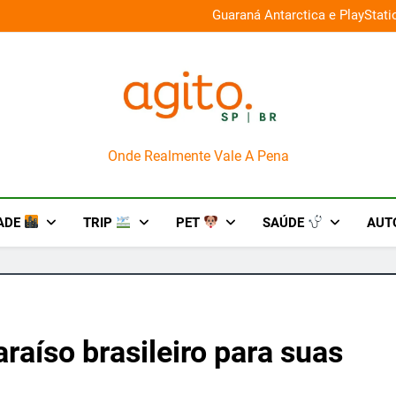
026 e oferece descontos de até 50%
Guaraná Antarctica e PlayStat
AgitoSP
Onde Realmente Vale A Pena
ADE
TRIP
PET
SAÚDE
AUT
raíso brasileiro para suas