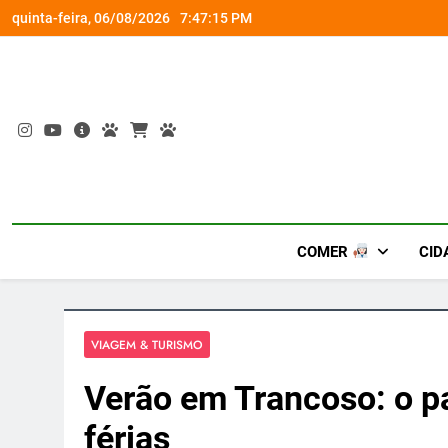
Skip
om a Nova Orquestra
Cobasi participa do GoldeN GatoFest 2
quinta-feira, 06/08/2026
7:47:15 PM
to
content
COMER
CID
VIAGEM & TURISMO
Verão em Trancoso: o pa
férias