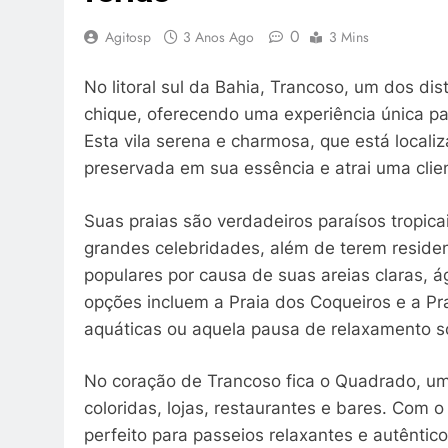
0
Agitosp
3 Anos Ago
3 Mins
No litoral sul da Bahia, Trancoso, um dos di
chique, oferecendo uma experiência única pa
Esta vila serena e charmosa, que está local
preservada em sua essência e atrai uma clie
Suas praias são verdadeiros paraísos tropica
grandes celebridades, além de terem reside
populares por causa de suas areias claras, ág
opções incluem a Praia dos Coqueiros e a Pr
aquáticas ou aquela pausa de relaxamento s
No coração de Trancoso fica o Quadrado, um
coloridas, lojas, restaurantes e bares. Com o
perfeito para passeios relaxantes e autêntico