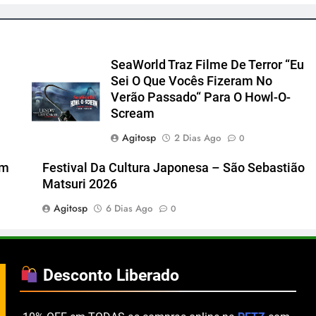
SeaWorld Traz Filme De Terror “Eu
Sei O Que Vocês Fizeram No
Verão Passado“ Para O Howl-O-
Scream
Agitosp
2 Dias Ago
0
om
Festival Da Cultura Japonesa – São Sebastião
Matsuri 2026
Agitosp
6 Dias Ago
0
Desconto Liberado