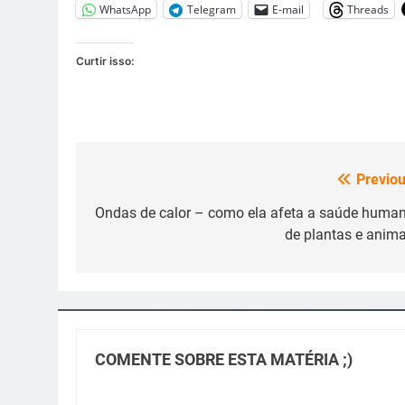
WhatsApp
Telegram
E-mail
Threads
Curtir isso:
Previou
Navegação
de
Ondas de calor – como ela afeta a saúde human
de plantas e anima
Post
COMENTE SOBRE ESTA MATÉRIA ;)