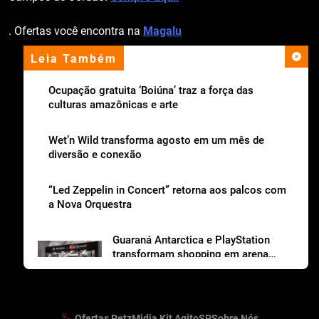
. Ofertas você encontra na
Magalu
Leia Também
apoio institucional
Ocupação gratuita ‘Boiúna’ traz a força das
culturas amazônicas e arte
Wet’n Wild transforma agosto em um mês de
diversão e conexão
“Led Zeppelin in Concert” retorna aos palcos com
a Nova Orquestra
Guaraná Antarctica e PlayStation
transformam shopping em arena
gamer gratuita
Ofertas Petz
Midia Kit AgitoSP
Sobre Nós