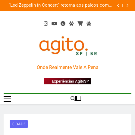
Skip
de
“Led Zeppelin in Concert” retorna aos palcos com a
Cobasi pa
ão
to
Nova Orquestra
content
AgitoSP
Onde Realmente Vale A Pena
Experiências AgitoSP
CIDADE