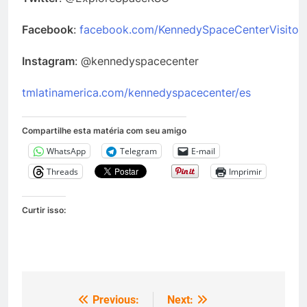
Facebook
:
facebook.com/KennedySpaceCenterVisito
Instagram
: @kennedyspacecenter
tmlatinamerica.com/kennedyspacecenter/es
Compartilhe esta matéria com seu amigo
WhatsApp
Telegram
E-mail
Threads
Imprimir
Curtir isso:
Previous:
Next:
Navegação