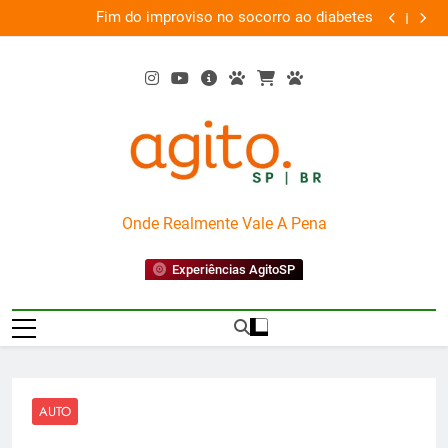
Skip
orro ao diabetes
Wet’n Wild transforma agosto em um mê
to
diversão e con
content
AgitoSP
Onde Realmente Vale A Pena
Experiências AgitoSP
AUTO