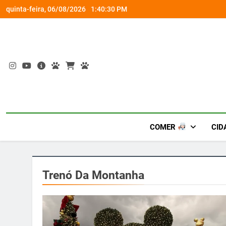
Skip
om nova versão Pro
“Led Zeppelin in Concert” retor
quinta-feira, 06/08/2026
1:40:30 PM
to
content
COMER
CID
Trenó Da Montanha