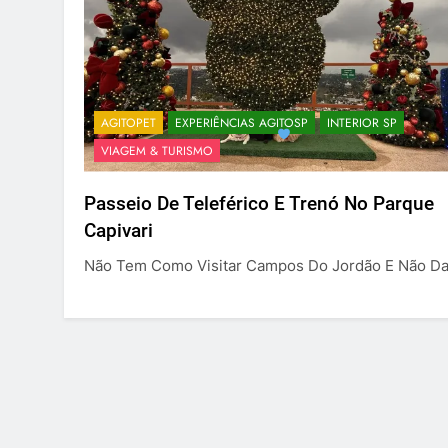
AGITOPET
EXPERIÊNCIAS AGITOSP
INTERIOR SP
VIAGEM & TURISMO
Passeio De Teleférico E Trenó No Parque
Capivari
Não Tem Como Visitar Campos Do Jordão E Não D