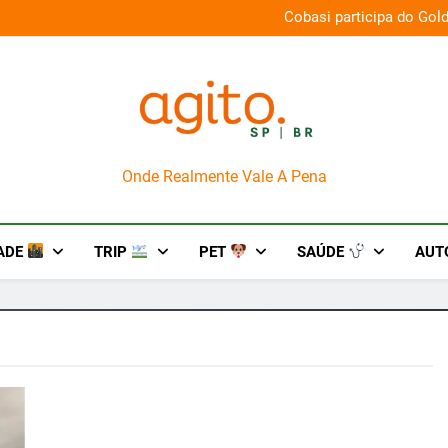
na aos palcos com a Nova Orquestra
Cobasi participa do Gol
AgitoSP
Onde Realmente Vale A Pena
ADE
TRIP
PET
SAÚDE
AUT