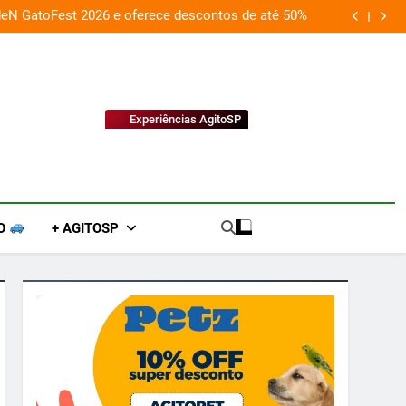
deN GatoFest 2026 e oferece descontos de até 50%
Guaraná Antarc
Experiências AgitoSP
O
+ AGITOSP