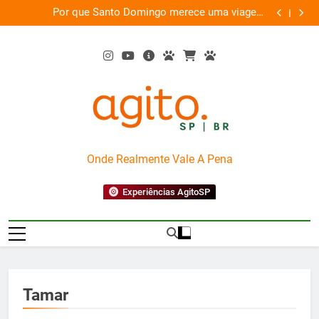
Skip
as
Por que Santo Domingo merece uma viagem
te
to
exclusiva
content
AgitoSP
Onde Realmente Vale A Pena
Experiências AgitoSP
Tamar