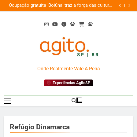
Skip
Ocupação gratuita ‘Boiúna’ traz a força das culturas
P
on
to
amazônicas e arte
content
AgitoSP
Onde Realmente Vale A Pena
Experiências AgitoSP
Refúgio Dinamarca