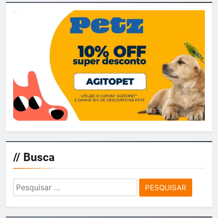
// Busca
Pesquisar
por: