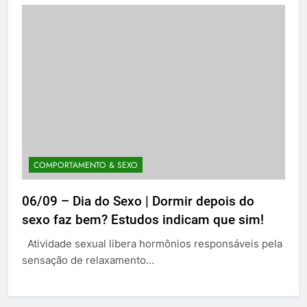
COMPORTAMENTO & SEXO
06/09 – Dia do Sexo | Dormir depois do
sexo faz bem? Estudos indicam que sim!
Atividade sexual libera hormônios responsáveis pela
sensação de relaxamento…