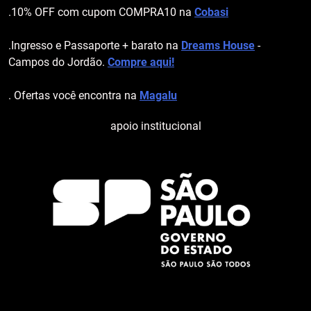
.10% OFF com cupom COMPRA10 na
Cobasi
.Ingresso e Passaporte + barato na
Dreams House
-
Campos do Jordão.
Compre aqui!
. Ofertas você encontra na
Magalu
apoio institucional