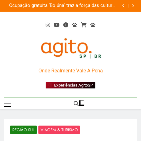
Skip
uras
Por que Santo Domingo merece uma viagem
rte
to
exclusiva
content
AgitoSP
Onde Realmente Vale A Pena
Experiências AgitoSP
REGIÃO SUL
VIAGEM & TURISMO