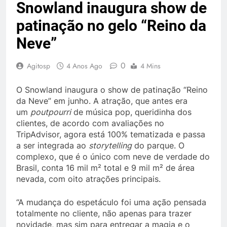
Snowland inaugura show de
patinação no gelo “Reino da
Neve”
0
Agitosp
4 Anos Ago
4 Mins
O Snowland inaugura o show de patinação “Reino
da Neve” em junho. A atração, que antes era
um
poutpourri
de música pop, queridinha dos
clientes, de acordo com avaliações no
TripAdvisor, agora está 100% tematizada e passa
a ser integrada ao
storytelling
do parque. O
complexo, que é o único com neve de verdade do
Brasil, conta 16 mil m² total e 9 mil m² de área
nevada, com oito atrações principais.
“A mudança do espetáculo foi uma ação pensada
totalmente no cliente, não apenas para trazer
novidade, mas sim para entregar a magia e o