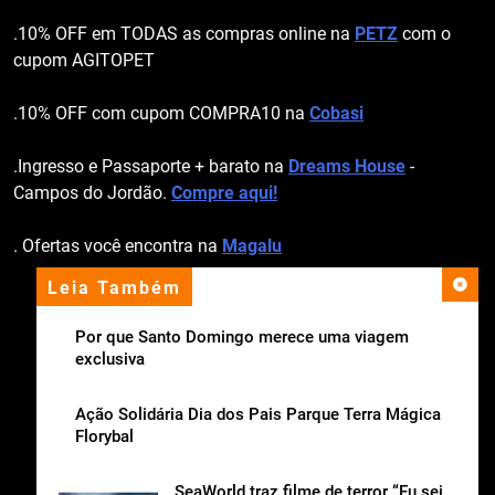
.10% OFF em TODAS as compras online na
PETZ
com o
cupom AGITOPET
.10% OFF com cupom COMPRA10 na
Cobasi
.Ingresso e Passaporte + barato na
Dreams House
-
Campos do Jordão.
Compre aqui!
. Ofertas você encontra na
Magalu
Leia Também
apoio institucional
Por que Santo Domingo merece uma viagem
exclusiva
Ação Solidária Dia dos Pais Parque Terra Mágica
Florybal
SeaWorld traz filme de terror “Eu sei