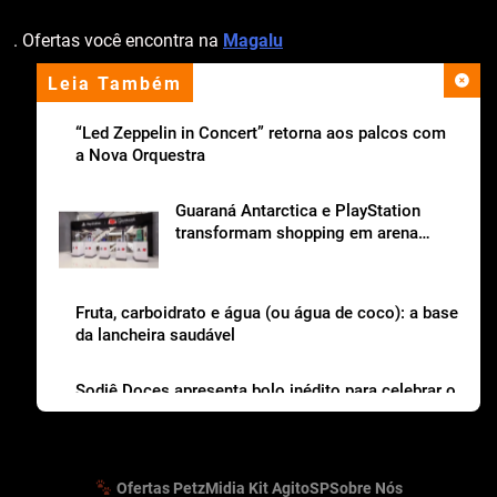
. Ofertas você encontra na
Magalu
Leia Também
apoio institucional
“Led Zeppelin in Concert” retorna aos palcos com
a Nova Orquestra
Guaraná Antarctica e PlayStation
transformam shopping em arena
gamer gratuita
Fruta, carboidrato e água (ou água de coco): a base
da lancheira saudável
Sodiê Doces apresenta bolo inédito para celebrar o
Dia dos Pais
Ofertas Petz
Midia Kit AgitoSP
Sobre Nós