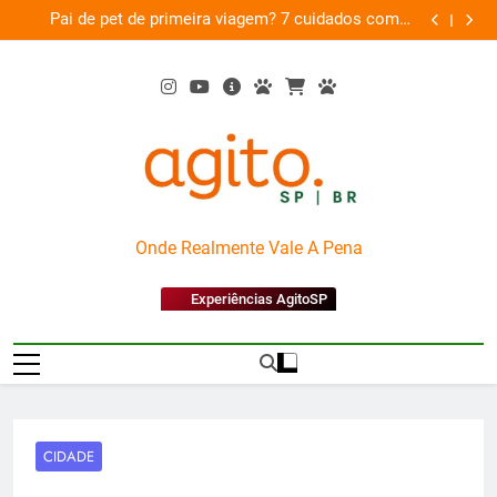
Skip
am
Pai de pet de primeira viagem? 7 cuidados com o
Musica
26
to
novo membro da família
content
AgitoSP
Onde Realmente Vale A Pena
Experiências AgitoSP
CIDADE