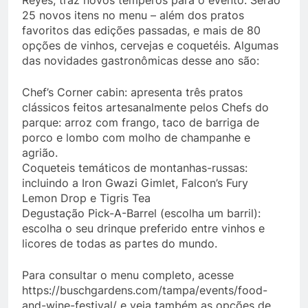
Reyes, traz novos temperos para o evento. Serão
25 novos itens no menu – além dos pratos
favoritos das edições passadas, e mais de 80
opções de vinhos, cervejas e coquetéis. Algumas
das novidades gastronômicas desse ano são:
Chef’s Corner cabin: apresenta três pratos
clássicos feitos artesanalmente pelos Chefs do
parque: arroz com frango, taco de barriga de
porco e lombo com molho de champanhe e
agrião.
Coqueteis temáticos de montanhas-russas:
incluindo a Iron Gwazi Gimlet, Falcon’s Fury
Lemon Drop e Tigris Tea
Degustação Pick-A-Barrel (escolha um barril):
escolha o seu drinque preferido entre vinhos e
licores de todas as partes do mundo.
Para consultar o menu completo, acesse
https://buschgardens.com/tampa/events/food-
and-wine-festival/ e veja também as opções de