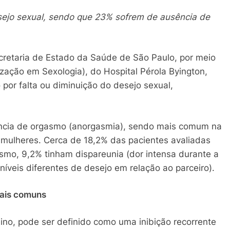
sejo sexual, sendo que 23% sofrem de ausência de
retaria de Estado da Saúde de São Paulo, por meio
zação em Sexologia), do Hospital Pérola Byington,
por falta ou diminuição do desejo sexual,
ência de orgasmo (anorgasmia), sendo mais comum na
ulheres. Cerca de 18,2% das pacientes avaliadas
smo, 9,2% tinham dispareunia (dor intensa durante a
níveis diferentes de desejo em relação ao parceiro).
mais comuns
no, pode ser definido como uma inibição recorrente