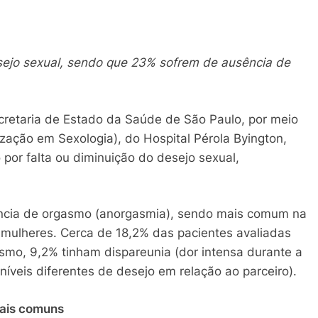
sejo sexual, sendo que 23% sofrem de ausência de
retaria de Estado da Saúde de São Paulo, por meio
zação em Sexologia), do Hospital Pérola Byington,
por falta ou diminuição do desejo sexual,
ência de orgasmo (anorgasmia), sendo mais comum na
ulheres. Cerca de 18,2% das pacientes avaliadas
smo, 9,2% tinham dispareunia (dor intensa durante a
níveis diferentes de desejo em relação ao parceiro).
mais comuns