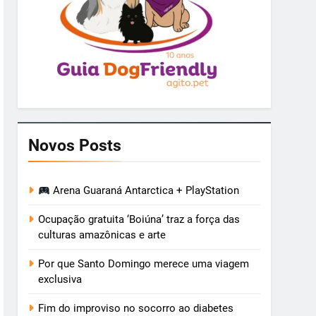
Novos Posts
Arena Guaraná Antarctica + PlayStation
Ocupação gratuita ‘Boiúna’ traz a força das
culturas amazônicas e arte
Por que Santo Domingo merece uma viagem
exclusiva
Fim do improviso no socorro ao diabetes