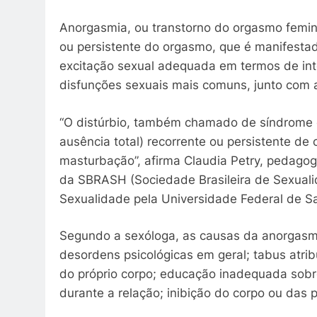
Anorgasmia, ou transtorno do orgasmo femini
ou persistente do orgasmo, que é manifesta
excitação sexual adequada em termos de in
disfunções sexuais mais comuns, junto com a
“O distúrbio, também chamado de síndrome de
ausência total) recorrente ou persistente d
masturbação”, afirma Claudia Petry, pedago
da SBRASH (Sociedade Brasileira de Sexual
Sexualidade pela Universidade Federal de S
Segundo a sexóloga, as causas da anorgasmia 
desordens psicológicas em geral; tabus atri
do próprio corpo; educação inadequada sob
durante a relação; inibição do corpo ou das 