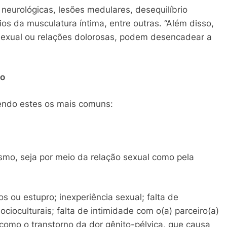
neurológicas, lesões medulares, desequilíbrio
os da musculatura íntima, entre outras. “Além disso,
sexual ou relações dolorosas, podem desencadear a
po
sendo estes os mais comuns:
mo, seja por meio da relação sexual como pela
 ou estupro; inexperiência sexual; falta de
ioculturais; falta de intimidade com o(a) parceiro(a)
como o transtorno da dor gênito-pélvica, que causa