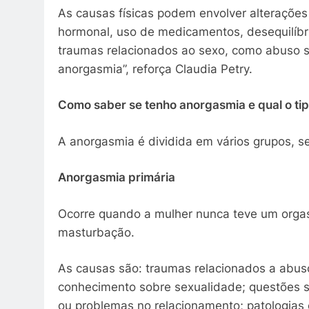
As causas físicas podem envolver alterações 
hormonal, uso de medicamentos, desequilíbri
traumas relacionados ao sexo, como abuso 
anorgasmia”, reforça Claudia Petry.
Como saber se tenho anorgasmia e qual o ti
A anorgasmia é dividida em vários grupos, 
Anorgasmia primária
Ocorre quando a mulher nunca teve um orgas
masturbação.
As causas são: traumas relacionados a abusos
conhecimento sobre sexualidade; questões soc
ou problemas no relacionamento; patologias 