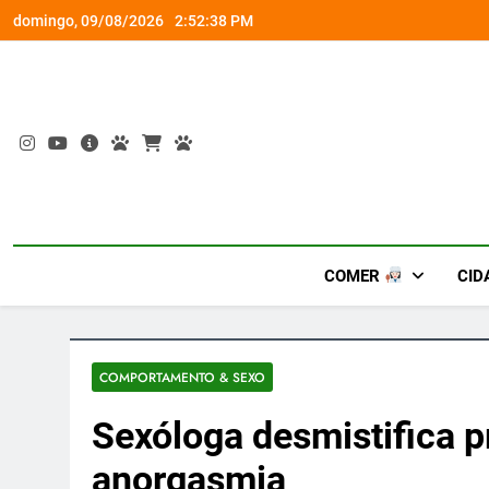
Skip
a viagem exclusiva
Fim do
domingo, 09/08/2026
2:52:39 PM
to
content
COMER
CID
COMPORTAMENTO & SEXO
Sexóloga desmistifica pr
anorgasmia