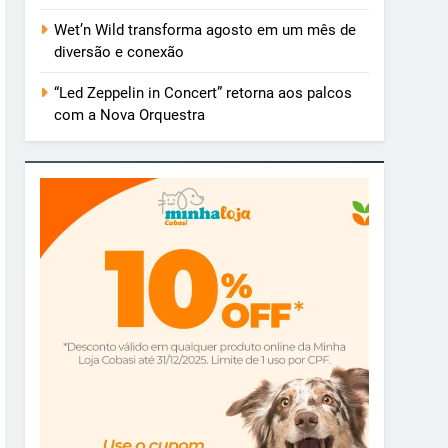
Wet’n Wild transforma agosto em um mês de
diversão e conexão
“Led Zeppelin in Concert” retorna aos palcos
com a Nova Orquestra