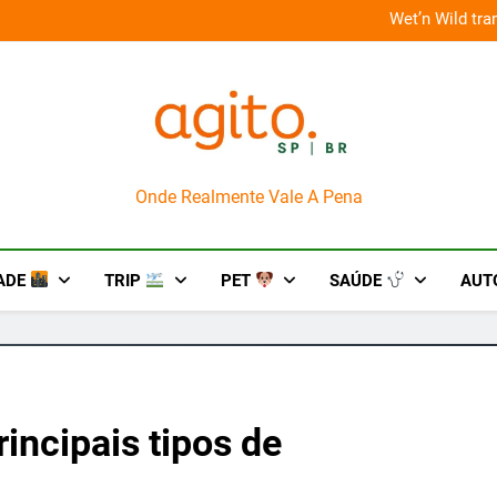
 improviso no socorro ao diabetes
Wet’n Wild tr
AgitoSP
Onde Realmente Vale A Pena
ADE
TRIP
PET
SAÚDE
AUT
incipais tipos de