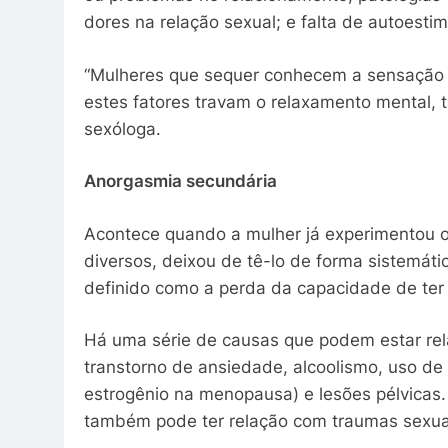
dores na relação sexual; e falta de autoest
“Mulheres que sequer conhecem a sensação 
estes fatores travam o relaxamento mental, t
sexóloga.
Anorgasmia secundária
Acontece quando a mulher já experimentou o
diversos, deixou de tê-lo de forma sistemát
definido como a perda da capacidade de ter
Há uma série de causas que podem estar re
transtorno de ansiedade, alcoolismo, uso de
estrogênio na menopausa) e lesões pélvicas.
também pode ter relação com traumas sexuai