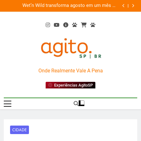
Skip
es
Wet’n Wild transforma agosto em um mês de
“Led Zep
to
diversão e conexão
content
AgitoSP
Onde Realmente Vale A Pena
Experiências AgitoSP
CIDADE