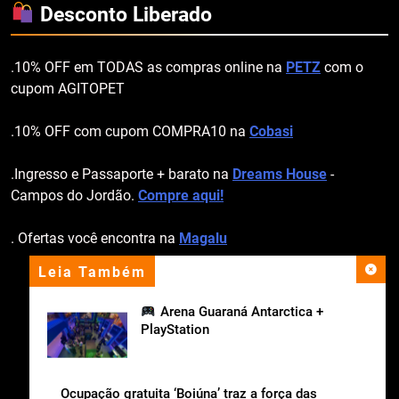
Desconto Liberado
.10% OFF em TODAS as compras online na
PETZ
com o
cupom AGITOPET
.10% OFF com cupom COMPRA10 na
Cobasi
.Ingresso e Passaporte + barato na
Dreams House
-
Campos do Jordão.
Compre aqui!
. Ofertas você encontra na
Magalu
Leia Também
apoio institucional
Arena Guaraná Antarctica +
PlayStation
Ocupação gratuita ‘Boiúna’ traz a força das