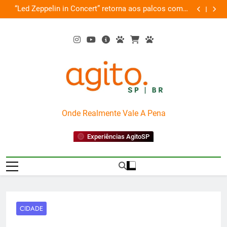
Skip
de
“Led Zeppelin in Concert” retorna aos palcos com a
Cobasi pa
ão
to
Nova Orquestra
content
AgitoSP
Onde Realmente Vale A Pena
Experiências AgitoSP
CIDADE