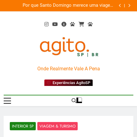
Skip
as
Por que Santo Domingo merece uma viagem
te
to
exclusiva
content
AgitoSP
Onde Realmente Vale A Pena
Experiências AgitoSP
INTERIOR SP
VIAGEM & TURISMO