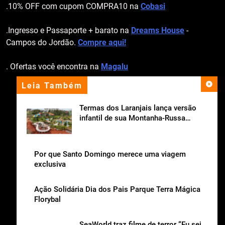
.10% OFF com cupom COMPRA10 na
Cobasi
.Ingresso e Passaporte + barato na
Dreams House
-
Campos do Jordão.
Compre aqui!
. Ofertas você encontra na
Magalu
Leia Também
apoio institucional
Termas dos Laranjais lança versão
infantil de sua Montanha-Russa
Aquática
Por que Santo Domingo merece uma viagem
exclusiva
Ação Solidária Dia dos Pais Parque Terra Mágica
Florybal
SeaWorld traz filme de terror “Eu sei