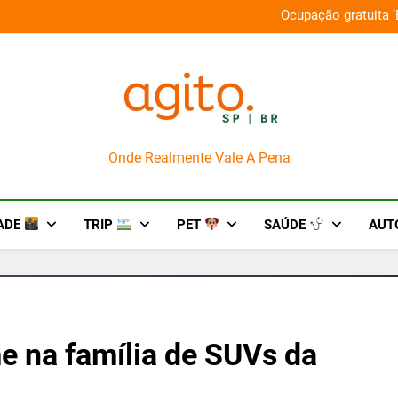
Ocupação gratuita ‘Boiúna’ 
á Antarctica + PlayStation
AgitoSP
Onde Realmente Vale A Pena
ADE
TRIP
PET
SAÚDE
AUT
e na família de SUVs da