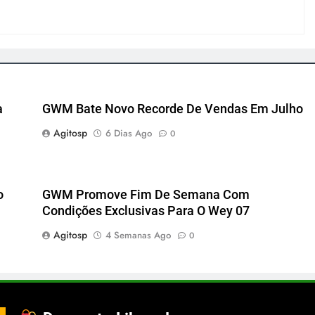
a
GWM Bate Novo Recorde De Vendas Em Julho
Agitosp
6 Dias Ago
0
o
GWM Promove Fim De Semana Com
Condições Exclusivas Para O Wey 07
Agitosp
4 Semanas Ago
0