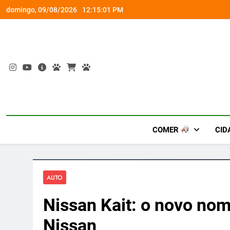
Skip
 de até 50%
Arena Guaran
domingo, 09/08/2026
12:15:02 PM
to
content
COMER
CID
AUTO
Nissan Kait: o novo nom
Nissan