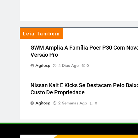
Leia Também
GWM Amplia A Família Poer P30 Com Nov
Versão Pro
Agitosp
4 Dias Ago
0
Nissan Kait E Kicks Se Destacam Pelo Baix
Custo De Propriedade
Agitosp
2 Semanas Ago
0