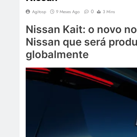
0
Agitosp
9 Meses Ago
3 Mins
Nissan Kait: o novo n
Nissan que será produ
globalmente