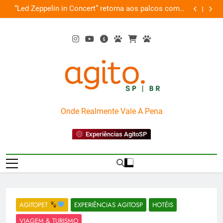
Skip
com a
Cobasi participa do GoldeN GatoFest 2026 e oferece
G
stra
to
descontos de até 50%
content
AgitoSP
Onde Realmente Vale A Pena
Experiências AgitoSP
AGITOPET
EXPERIÊNCIAS AGITOSP
HOTÉIS
VIAGEM & TURISMO