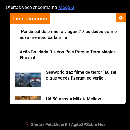
. Ofertas você encontra na
Magalu
Leia Também
apoio institucional
Pai de pet de primeira viagem? 7 cuidados com o
novo membro da família
Ação Solidária Dia dos Pais Parque Terra Mágica
Florybal
SeaWorld traz filme de terror “Eu sei
o que vocês fizeram no verão
passado“ para o Howl-o-Scream
Há 50 anos a Milk & Mellow
conquista gerações
Ofertas Petz
Midia Kit AgitoSP
Sobre Nós