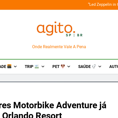
o em um mês de diversão e conexão
“Led Zeppelin in
AgitoSP
Onde Realmente Vale A Pena
ADE
TRIP
PET
SAÚDE
AUT
res Motorbike Adventure já
l Orlando Resort