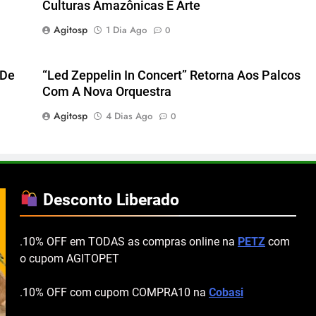
Culturas Amazônicas E Arte
Agitosp
1 Dia Ago
0
 De
“Led Zeppelin In Concert” Retorna Aos Palcos
Com A Nova Orquestra
Agitosp
4 Dias Ago
0
Desconto Liberado
.10% OFF em TODAS as compras online na
PETZ
com
o cupom AGITOPET
.10% OFF com cupom COMPRA10 na
Cobasi