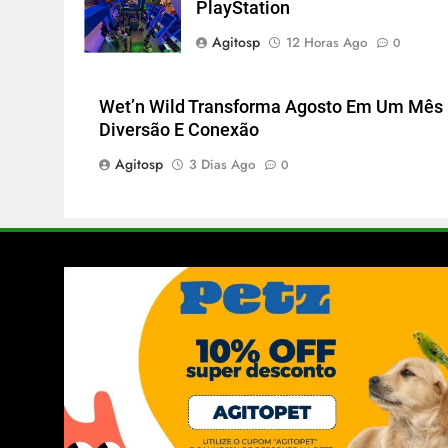
PlayStation
Agitosp
12 Horas Ago
0
Wet’n Wild Transforma Agosto Em Um Mês
Diversão E Conexão
Agitosp
3 Dias Ago
0