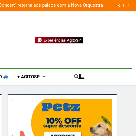
 Concert” retorna aos palcos com a Nova Orquestra
Cobasi p
Experiências AgitoSP
O
+ AGITOSP