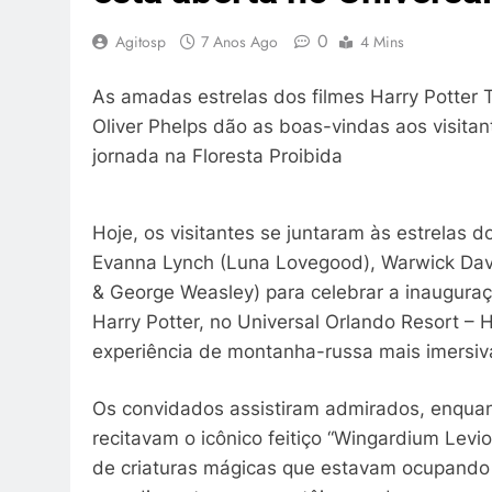
0
Agitosp
7 Anos Ago
4 Mins
As amadas estrelas dos filmes Harry Potter
Oliver Phelps dão as boas-vindas aos visit
jornada na Floresta Proibida
Hoje, os visitantes se juntaram às estrelas d
Evanna Lynch (Luna Lovegood), Warwick Davis
& George Weasley) para celebrar a inaugura
Harry Potter, no Universal Orlando Resort – 
experiência de montanha-russa mais imersiv
Os convidados assistiram admirados, enquant
recitavam o icônico feitiço “Wingardium Levi
de criaturas mágicas que estavam ocupando