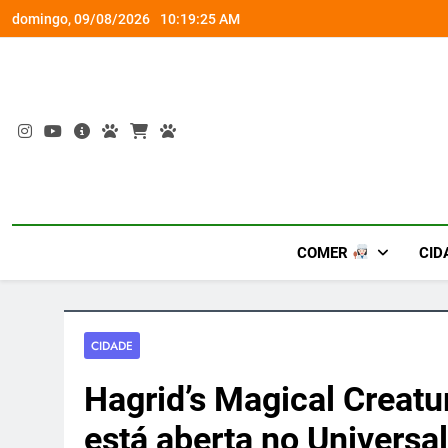
Skip
socorro ao diabetes
Wet’n Wild transforma agost
domingo, 09/08/2026
10:19:26 AM
to
content
COMER
CID
CIDADE
Hagrid’s Magical Creatu
está aberta no Universa