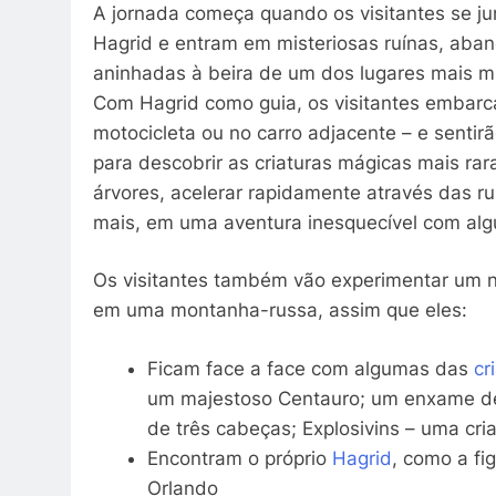
A jornada começa quando os visitantes se ju
Hagrid e entram em misteriosas ruínas, aba
aninhadas à beira de um dos lugares mais mi
Com Hagrid como guia, os visitantes embar
motocicleta ou no carro adjacente – e sentirã
para descobrir as criaturas mágicas mais ra
árvores, acelerar rapidamente através das ruí
mais, em uma aventura inesquecível com alg
Os visitantes também vão experimentar um no
em uma montanha-russa, assim que eles:
Ficam face a face com algumas das
cr
um majestoso Centauro; um enxame de 
de três cabeças; Explosivins – uma cria
Encontram o próprio
Hagrid
, como a fi
Orlando