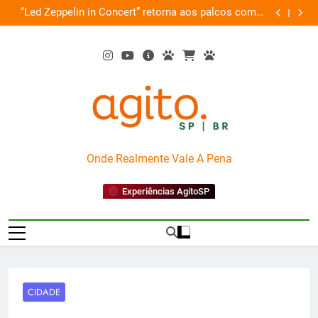
Skip
de
“Led Zeppelin in Concert” retorna aos palcos com a
Cobasi pa
ão
to
Nova Orquestra
content
AgitoSP
Onde Realmente Vale A Pena
Experiências AgitoSP
CIDADE