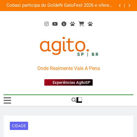
Skip
si participa do GoldeN GatoFest 2026 e oferece
Guaraná Ant
to
descontos de até 50%
content
AgitoSP
Onde Realmente Vale A Pena
Experiências AgitoSP
CIDADE