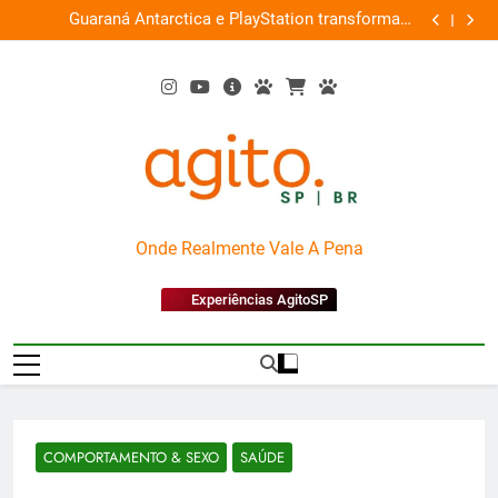
Skip
ce
Guaraná Antarctica e PlayStation transformam
Busch Gard
0%
to
shopping em arena gamer gratuita
content
AgitoSP
Onde Realmente Vale A Pena
Experiências AgitoSP
COMPORTAMENTO & SEXO
SAÚDE