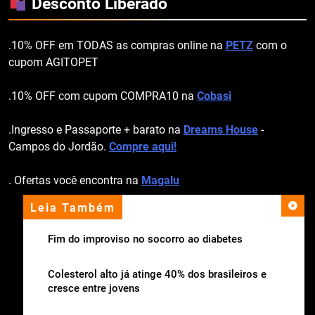
Desconto Liberado
.10% OFF em TODAS as compras online na
PETZ
com o
cupom AGITOPET
.10% OFF com cupom COMPRA10 na
Cobasi
.Ingresso e Passaporte + barato na
Dreams House
-
Campos do Jordão.
Compre aqui!
. Ofertas você encontra na
Magalu
Leia Também
apoio institucional
Fim do improviso no socorro ao diabetes
Colesterol alto já atinge 40% dos brasileiros e
cresce entre jovens