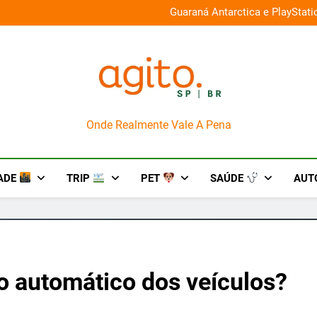
026 e oferece descontos de até 50%
Guaraná Antarctica e PlayStat
AgitoSP
Onde Realmente Vale A Pena
ADE
TRIP
PET
SAÚDE
AUT
 automático dos veículos?