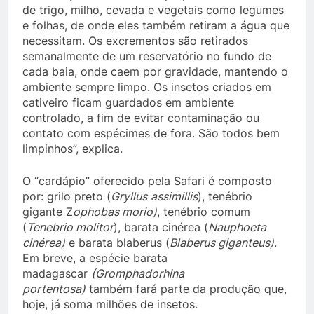
de trigo, milho, cevada e vegetais como legumes
e folhas, de onde eles também retiram a água que
necessitam. Os excrementos são retirados
semanalmente de um reservatório no fundo de
cada baia, onde caem por gravidade, mantendo o
ambiente sempre limpo. Os insetos criados em
cativeiro ficam guardados em ambiente
controlado, a fim de evitar contaminação ou
contato com espécimes de fora. São todos bem
limpinhos”, explica.
O “cardápio” oferecido pela Safari é composto
por: grilo preto (
Gryllus
assimillis
), tenébrio
gigante Z
ophobas morio)
, tenébrio comum
(
Tenebrio molitor
), barata cinérea (
Nauphoeta
cinérea)
e barata blaberus (
Blaberus giganteus)
.
Em breve, a espécie barata
madagascar
(Gromphadorhina
portentosa)
também fará parte da produção que,
hoje, já soma milhões de insetos.