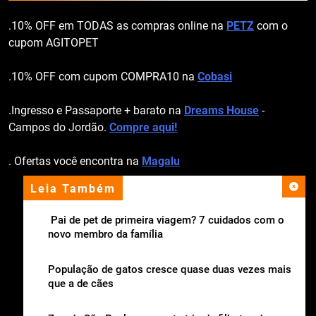
.10% OFF em TODAS as compras online na
PETZ
com o
cupom AGITOPET
.10% OFF com cupom COMPRA10 na
Cobasi
.Ingresso e Passaporte + barato na
Dreams House
-
Campos do Jordão.
Compre aqui!
. Ofertas você encontra na
Magalu
Leia Também
apoio institucional
Pai de pet de primeira viagem? 7 cuidados com o
novo membro da família
População de gatos cresce quase duas vezes mais
que a de cães