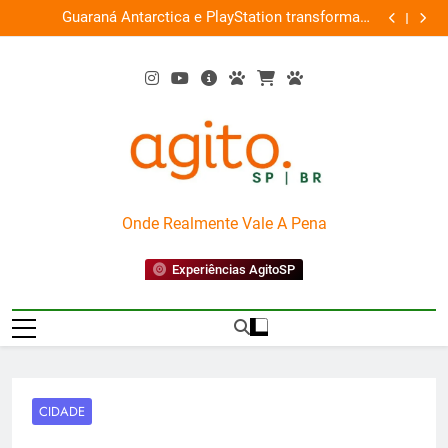
Skip
ce
Guaraná Antarctica e PlayStation transformam
Busch Gard
0%
to
shopping em arena gamer gratuita
content
AgitoSP
Onde Realmente Vale A Pena
Experiências AgitoSP
CIDADE