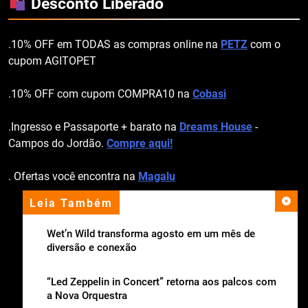
Desconto Liberado
.10% OFF em TODAS as compras online na
PETZ
com o
cupom AGITOPET
.10% OFF com cupom COMPRA10 na
Cobasi
.Ingresso e Passaporte + barato na
Dreams House
-
Campos do Jordão.
Compre aqui!
. Ofertas você encontra na
Magalu
Leia Também
apoio institucional
Wet’n Wild transforma agosto em um mês de
diversão e conexão
“Led Zeppelin in Concert” retorna aos palcos com
a Nova Orquestra