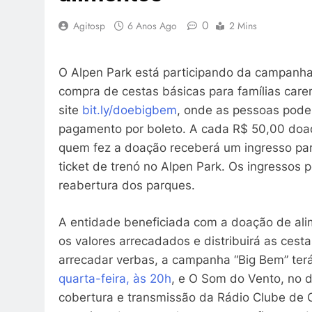
0
Agitosp
6 Anos Ago
2 Mins
O Alpen Park está participando da campanha
compra de cestas básicas para famílias car
site
bit.ly/doebigbem
, onde as pessoas poder
pagamento por boleto. A cada R$ 50,00 doa
quem fez a doação receberá um ingresso pa
ticket de trenó no Alpen Park. Os ingressos 
reabertura dos parques.
A entidade beneficiada com a doação de ali
os valores arrecadados e distribuirá as cest
arrecadar verbas, a campanha “Big Bem” terá
quarta-feira, às 20h
, e O Som do Vento, no 
cobertura e transmissão da Rádio Clube de