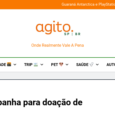
026 e oferece descontos de até 50%
Guaraná Antarctica e PlayStat
AgitoSP
Onde Realmente Vale A Pena
ADE
TRIP
PET
SAÚDE
AUT
panha para doação de