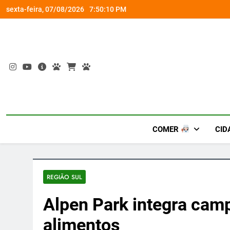
Skip
om a Nova Orquestra
Cobasi participa do GoldeN GatoFest 2
sexta-feira, 07/08/2026
7:50:10 PM
to
content
COMER
CID
REGIÃO SUL
Alpen Park integra cam
alimentos