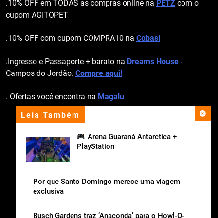
.10% OFF em TODAS as compras online na
PETZ
com o
cupom AGITOPET
.10% OFF com cupom COMPRA10 na
Cobasi
.Ingresso e Passaporte + barato na
Dreams House
-
Campos do Jordão.
Compre aqui!
. Ofertas você encontra na
Magalu
Leia Também
apoio institucional
Arena Guaraná Antarctica +
PlayStation
Por que Santo Domingo merece uma viagem
exclusiva
Busch Gardens traz ‘Anaconda’ para o Howl-O-