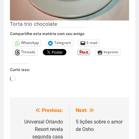
Torta trio chocolate
Compartilhe esta matéria com seu amigo
WhatsApp
Telegram
E-mail
Threads
Imprimir
Curtir isso:
Carregando...
Previous:
Next:
Navegação
de
Universal Orlando
5 lições sobre o amor
Resort revela
de Osho
Post
segunda casa