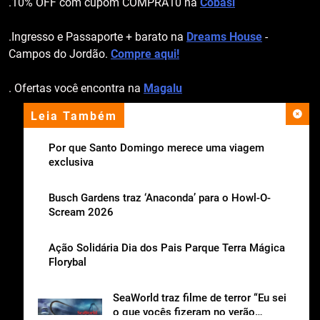
.10% OFF com cupom COMPRA10 na
Cobasi
.Ingresso e Passaporte + barato na
Dreams House
-
Campos do Jordão.
Compre aqui!
. Ofertas você encontra na
Magalu
Leia Também
apoio institucional
Por que Santo Domingo merece uma viagem
exclusiva
Busch Gardens traz ‘Anaconda’ para o Howl-O-
Scream 2026
Ação Solidária Dia dos Pais Parque Terra Mágica
Florybal
SeaWorld traz filme de terror “Eu sei
o que vocês fizeram no verão