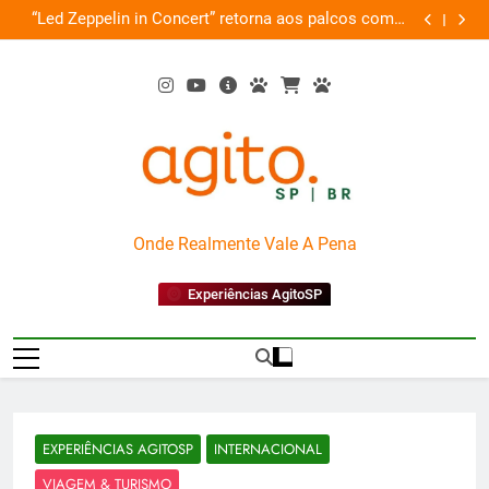
Skip
de
“Led Zeppelin in Concert” retorna aos palcos com a
Cobasi pa
ão
to
Nova Orquestra
content
AgitoSP
Onde Realmente Vale A Pena
Experiências AgitoSP
EXPERIÊNCIAS AGITOSP
INTERNACIONAL
VIAGEM & TURISMO